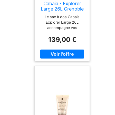
Cabaia - Explorer
Large 26L Grenoble
- Sac à dos
Le sac à dos Cabaia
Explorer Large 26L
accompagne vos
déplacements urbains ou
139,00 €
voyages, avec protection
pluie et compartiment
ordinateur jusqu’à 17
pouces.