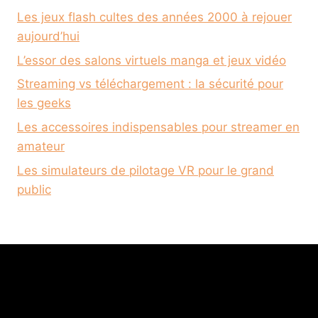
Les jeux flash cultes des années 2000 à rejouer
aujourd’hui
L’essor des salons virtuels manga et jeux vidéo
Streaming vs téléchargement : la sécurité pour
les geeks
Les accessoires indispensables pour streamer en
amateur
Les simulateurs de pilotage VR pour le grand
public