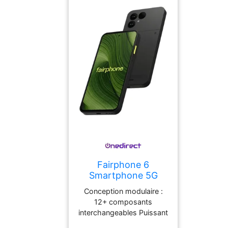
WiFi et Bluetooth 5.3
Glove Touch : tactile
fonctionnant avec des
gants
Fairphone 6
Smartphone 5G
avec Android 15,
Conception modulaire :
stockage interne
12+ composants
256Go, composants
interchangeables Puissant
durables,
processeur Snapdragon