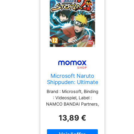
Microsoft Naruto
Shippuden: Ultimate
Ninja Storm 2 [Pegi]
Brand : Microsoft, Binding
: Videospiel, Label :
NAMCO BANDAI Partners,
Publisher : NAMCO
13,89 €
BANDAI Partners,
NumberOfDiscs : 1,
PackageQuantity : 1,