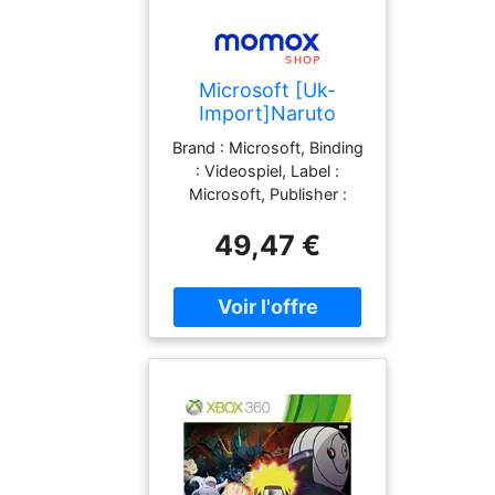
Microsoft [Uk-
Import]Naruto
Shippuden Ultimate
Brand : Microsoft, Binding
Ninja Storm
: Videospiel, Label :
Generations Game
Microsoft, Publisher :
Xbox 360
Microsoft,
49,47 €
PackageQuantity : 1,
medium : Videospiel, 0 :
Xbox 360, 0 : Xbox 360