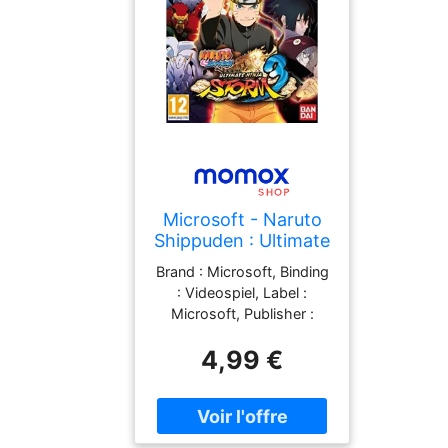
Microsoft - Naruto
Shippuden : Ultimate
Ninja Storm 3
Brand : Microsoft, Binding
Occasion [ Xbox 360
: Videospiel, Label :
] - 3391891967327
Microsoft, Publisher :
Microsoft,
4,99 €
PackageQuantity : 1,
Feature : - Naruto
Shippuden : ultimate Ninja
storm 3 Occasion [ Xbox
360 ], medium :