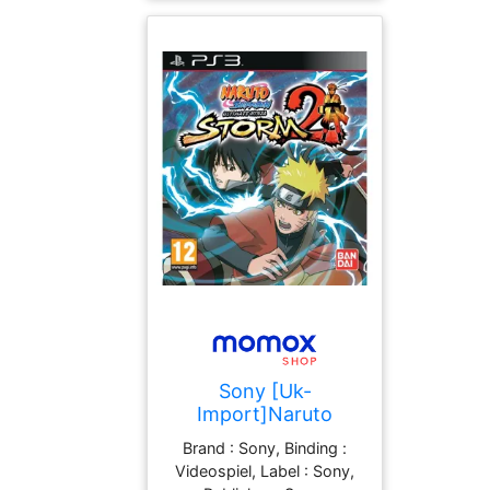
Videospiel, 0 : Xbox 360,
0 : Not Machine Specific
Sony [Uk-
Import]Naruto
Shippuden Ultimate
Brand : Sony, Binding :
Ninja Storm 2 Game
Videospiel, Label : Sony,
Ps3