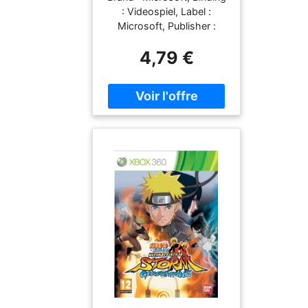
Occasion [ Xbox 360
: Videospiel, Label :
] - 3700577001055
Microsoft, Publisher :
Microsoft,
4,79 €
PackageQuantity : 1,
Feature : - Naruto
Shippuden : ultimate Ninja
storm 2 Occasion [ Xbox
360 ], medium :
Videospiel, 0 : Xbox 360,
0 : Not Machine Specific