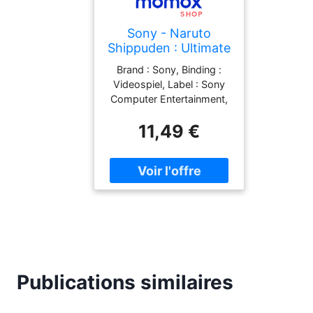
Sony - Naruto
Shippuden : Ultimate
Ninja Storm
Brand : Sony, Binding :
Revolution Occasion
Videospiel, Label : Sony
[ Ps3 ] -
Computer Entertainment,
3391891977968
Publisher : Sony
11,49 €
Computer Entertainment,
PackageQuantity : 1,
Feature : - Naruto
Shippuden : ultimate Ninja
storm revolution Occasion
[ PS3 ], medium :
Videospiel, 0 : Playstation
3, 0 : Not Machine
Specific
Publications similaires