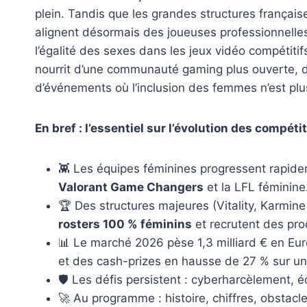
plein. Tandis que les grandes structures français
alignent désormais des joueuses professionnelles 
l’égalité des sexes dans les jeux vidéo compétiti
nourrit d’une communauté gaming plus ouverte, de
d’événements où l’inclusion des femmes n’est pl
En bref : l’essentiel sur l’évolution des compét
👾 Les équipes féminines progressent rapideme
Valorant Game Changers
et la LFL féminine
🏆 Des structures majeures (Vitality, Karmin
rosters 100 % féminins
et recrutent des pr
📊 Le marché 2026 pèse 1,3 milliard € en Eu
et des cash-prizes en hausse de 27 % sur un
🛡️ Les défis persistent : cyberharcèlement, é
🚀 Au programme : histoire, chiffres, obstac