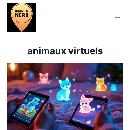
Aller
au
contenu
animaux virtuels