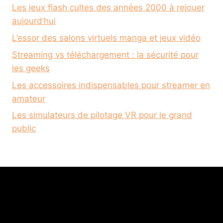
Les jeux flash cultes des années 2000 à rejouer
aujourd’hui
L’essor des salons virtuels manga et jeux vidéo
Streaming vs téléchargement : la sécurité pour
les geeks
Les accessoires indispensables pour streamer en
amateur
Les simulateurs de pilotage VR pour le grand
public