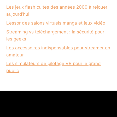
Les jeux flash cultes des années 2000 à rejouer
aujourd’hui
L’essor des salons virtuels manga et jeux vidéo
Streaming vs téléchargement : la sécurité pour
les geeks
Les accessoires indispensables pour streamer en
amateur
Les simulateurs de pilotage VR pour le grand
public