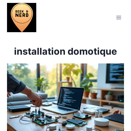
Aller
au
contenu
installation domotique