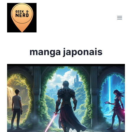
Aller
au
contenu
manga japonais