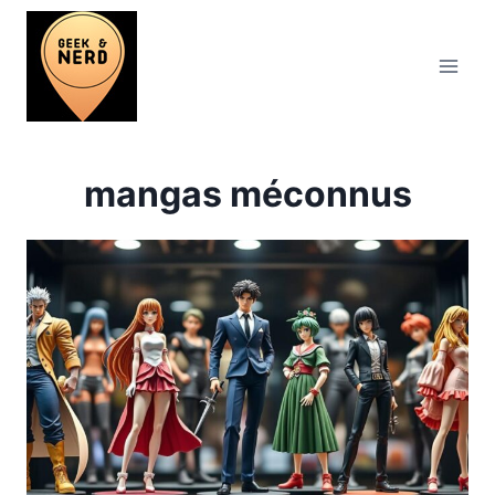
Aller
au
contenu
mangas méconnus