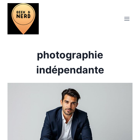
Aller
au
contenu
photographie
indépendante