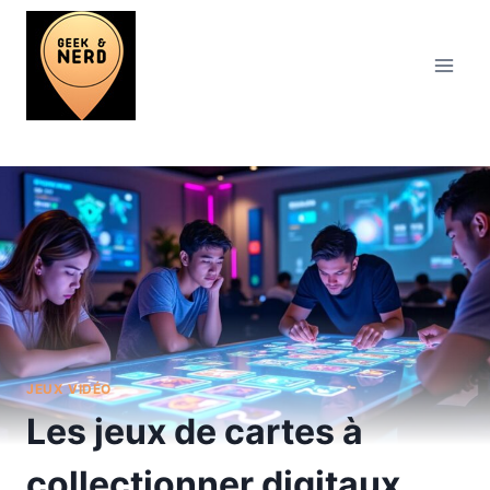
Aller
au
contenu
JEUX VIDÉO
Les jeux de cartes à
collectionner digitaux,