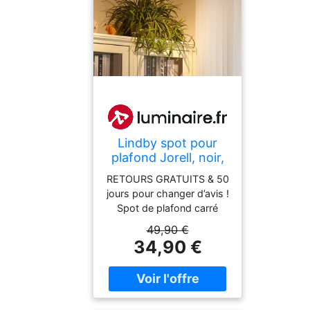
Lindby spot pour
plafond Jorell, noir,
20 cm, 4 lampes
RETOURS GRATUITS & 50
Jorell Lindby,
jours pour changer d’avis !
dimmable, noir,
Spot de plafond carré
Bureau, Métal,
Jorell à têtes réglables,
49,90 €
Moderne, Spot
quatre flammesLe
34,90 €
plafonnier Jorell s'intègre
parfaitement dans de
nombreux
environnements. Son
design simple permet de