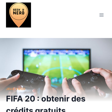
Aller
au
contenu
JEUX VIDÉO
FIFA 20 : obtenir des
crédits gratuits