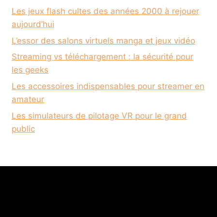
Les jeux flash cultes des années 2000 à rejouer
aujourd’hui
L’essor des salons virtuels manga et jeux vidéo
Streaming vs téléchargement : la sécurité pour
les geeks
Les accessoires indispensables pour streamer en
amateur
Les simulateurs de pilotage VR pour le grand
public