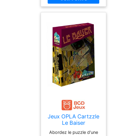
Jeux OPLA Cartzzle
Le Baiser
Abordez le puzzle d'une