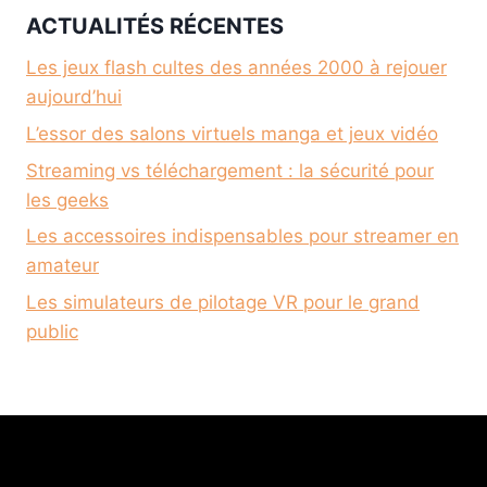
ACTUALITÉS RÉCENTES
Les jeux flash cultes des années 2000 à rejouer
aujourd’hui
L’essor des salons virtuels manga et jeux vidéo
Streaming vs téléchargement : la sécurité pour
les geeks
Les accessoires indispensables pour streamer en
amateur
Les simulateurs de pilotage VR pour le grand
public