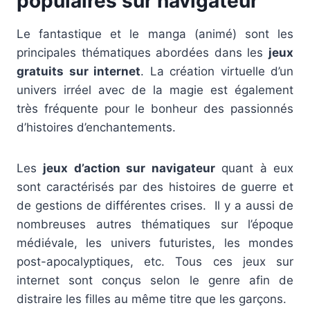
populaires sur navigateur
Le fantastique et le manga (animé) sont les
principales thématiques abordées dans les
jeux
gratuits sur internet
. La création virtuelle d’un
univers irréel avec de la magie est également
très fréquente pour le bonheur des passionnés
d’histoires d’enchantements.
Les
jeux d’action sur navigateur
quant à eux
sont caractérisés par des histoires de guerre et
de gestions de différentes crises. Il y a aussi de
nombreuses autres thématiques sur l’époque
médiévale, les univers futuristes, les mondes
post-apocalyptiques, etc. Tous ces jeux sur
internet sont conçus selon le genre afin de
distraire les filles au même titre que les garçons.