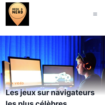
Aller
au
contenu
JEUX VIDÉO
Les jeux sur navigateurs
les plus célèbres