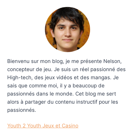
Bienvenu sur mon blog, je me présente Nelson,
concepteur de jeu. Je suis un réel passionné des
High-tech, des jeux vidéos et des mangas. Je
sais que comme moi, il y a beaucoup de
passionnés dans le monde. Cet blog me sert
alors à partager du contenu instructif pour les
passionnés.
Youth 2 Youth Jeux et Casino