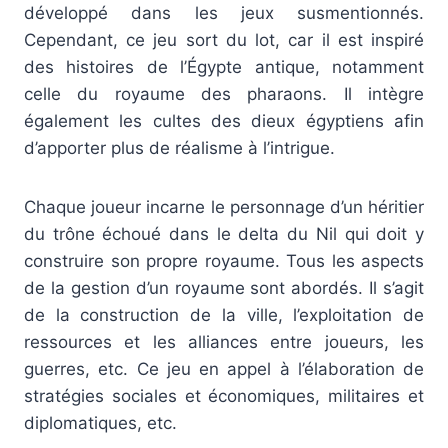
développé dans les jeux susmentionnés.
Cependant, ce jeu sort du lot, car il est inspiré
des histoires de l’Égypte antique, notamment
celle du royaume des pharaons. Il intègre
également les cultes des dieux égyptiens afin
d’apporter plus de réalisme à l’intrigue.
Chaque joueur incarne le personnage d’un héritier
du trône échoué dans le delta du Nil qui doit y
construire son propre royaume. Tous les aspects
de la gestion d’un royaume sont abordés. Il s’agit
de la construction de la ville, l’exploitation de
ressources et les alliances entre joueurs, les
guerres, etc. Ce jeu en appel à l’élaboration de
stratégies sociales et économiques, militaires et
diplomatiques, etc.