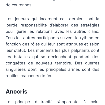
de couronnes.
Les joueurs qui incarnent ces derniers ont la
lourde responsabilité d’élaborer des stratégies
pour gérer les relations avec les autres clans.
Tous les autres participants suivent le rythme en
fonction des rôles qui leur sont attribués et selon
leur statut. Les moments les plus palpitants sont
les batailles qui se déclenchent pendant des
conquêtes de nouveau territoire. Des guerres
singulières dont les principales armes sont des
reptiles cracheurs de feu.
Anocris
Le principe distractif s’apparente à celui