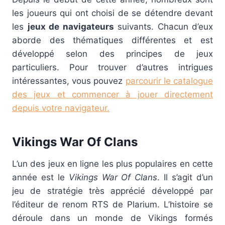
les joueurs qui ont choisi de se détendre devant
les
jeux de navigateurs
suivants. Chacun d’eux
aborde des thématiques différentes et est
développé selon des principes de jeux
particuliers. Pour trouver d’autres intrigues
intéressantes, vous pouvez
parcourir le catalogue
des jeux et commencer à jouer directement
depuis votre navigateur.
Vikings War Of Clans
L’un des jeux en ligne les plus populaires en cette
année est le
Vikings War Of Clans
. Il s’agit d’un
jeu de stratégie très apprécié développé par
l’éditeur de renom RTS de Plarium. L’histoire se
déroule dans un monde de Vikings formés