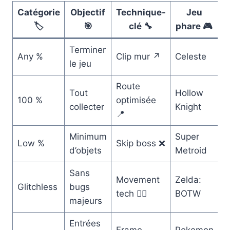
Catégorie
Objectif
Technique-
Jeu
🏷️
🎯
clé 🔧
phare 🎮
Terminer
Any %
Clip mur ↗️
Celeste
le jeu
Route
Tout
Hollow
100 %
optimisée
collecter
Knight
📍
Minimum
Super
Low %
Skip boss ❌
d’objets
Metroid
Sans
Movement
Zelda:
Glitchless
bugs
tech 🏃‍♂️
BOTW
majeurs
Entrées
Frame
Pokemon