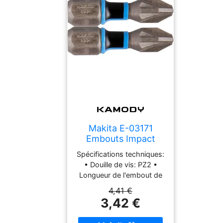
Makita E-03171
Embouts Impact
Premier PZ2-25 mm
Spécifications techniques:
• Douille de vis: PZ2 •
Longueur de l'embout de
vissage: 25 mm • Tige
4,41 €
hexagonale: 1/4" •
3,42 €
Quantité: 2 • Dimensions
de l'emballage (L x W x