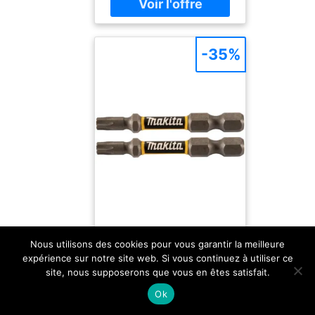
H): 145 x 60 x 8 mm
Photo d'illustration>
-35%
Nous utilisons des cookies pour vous garantir la meilleure
expérience sur notre site web. Si vous continuez à utiliser ce
site, nous supposerons que vous en êtes satisfait.
Makita E-03355
Série d'embouts de
Ok
torsion Impact
Nouveaux embouts de