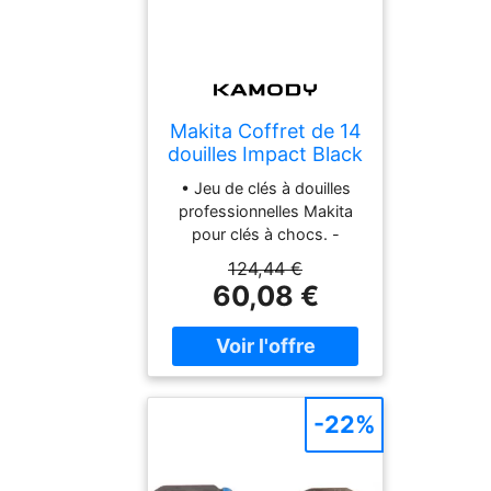
Makita Coffret de 14
douilles Impact Black
E-16586
• Jeu de clés à douilles
professionnelles Makita
pour clés à chocs. -
Serrage : carré 1/2". •
124,44 €
Contenu de l'emballage : -
60,08 €
14 x clés à douille de
diamètres : 10, 11, 12, 13,
14, 16, 17, 19, 21, 22, 24,
27, 30, 32 mm>
-22%